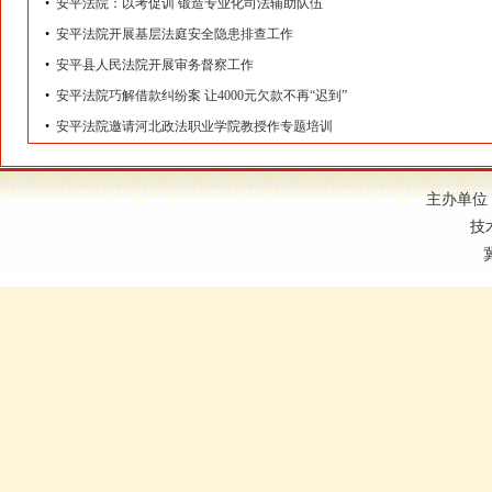
•
安平法院：以考促训 锻造专业化司法辅助队伍
•
安平法院开展基层法庭安全隐患排查工作
•
安平县人民法院开展审务督察工作
•
安平法院巧解借款纠纷案 让4000元欠款不再“迟到”
•
安平法院邀请河北政法职业学院教授作专题培训
主办单位
技