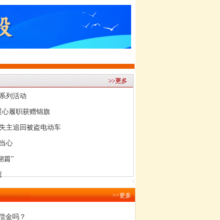
题系列活动
暖心履职获赠锦旗
名失主追回被盗电动车
当心
翻篇”
鹰
>>更多
偿金吗？