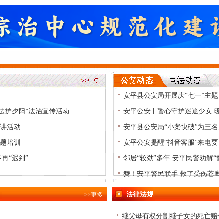
安平县公安局开展庆“七一”主
法护夕阳”法治宣传活动
安平公安丨警心守护迷途少女 
讲活动
安平县公安局“小案快破”为三
题培训
安平公安提醒“抖音客服”来电要
再“迟到”
邻居“较劲”多年 安平民警劝解“
赞！安平警民联手 救了受伤苍
法律法规
>>更多
继父母有权分割继子女的死亡赔