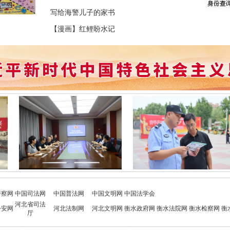
写给海警儿子的家书
【漫画】红鲤盼水记
警察网
中国司法网
中国普法网
中国文明网
中国法学会
河北省司法
公安网
河北法制网
河北文明网
衡水政府网
衡水法院网
衡水检察网
衡
厅