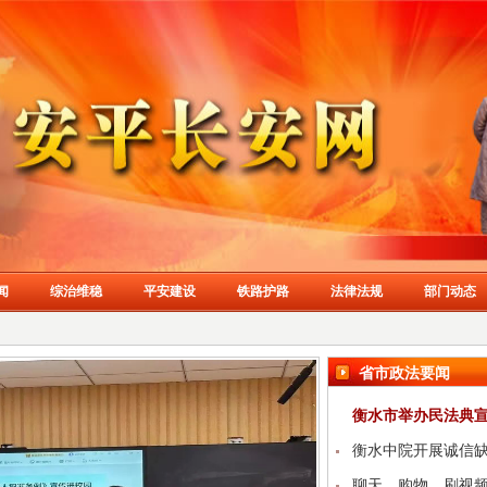
闻
综治维稳
平安建设
铁路护路
法律法规
部门动态
省市政法要闻
衡水市举办民法典
衡水中院开展诚信
聊天、购物、刷视