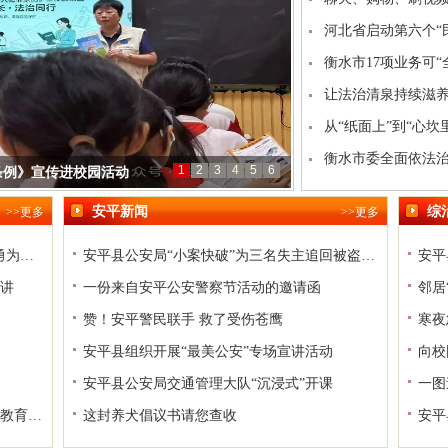
河北省启动第六个“
衡水市17项业务可“
让法治清泉持续滋
从“纸面上”到“心坎
——衡水30项法治
衡水市委全面依法
1
2
3
4
5
6
条例》宣传进校园活动
安平新闻
综
>>更多
>>更多
名单公布！安平县一人获评“河北省见义勇为英雄”
安平县公安局“小案快破”为三名失主追回被盗电动车
安平
讲
一份来自安平公安警察节活动的邀请函
邻居
赞！安平警民联手 救了受伤苍鹰
寒夜
安平县组织开展“最美公安”专场宣讲活动
向校
安平县公安局交通管理大队“沉浸式”开课
一图
安平县司法局组织多部门开展《法治宣传教育法》专题培训
这封养犬倡议书请您查收
安平