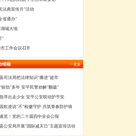
民法典宣传月”活动
全省通办”
养湖城大地
里”
为民实事让企业和群众看得见摸得着
治市工作会议召开
治维稳
>>更多
县司法局把法律知识“搬进”超市
“较劲”多年 安平民警劝解“翻篇”
急寻出走少女 安平公安联动护平安
园欺凌说“不”检徽守护 共筑青春防护墙
速览！党的二十届四中全会公报
县公安局开展“国际减灾日”主题宣传活动