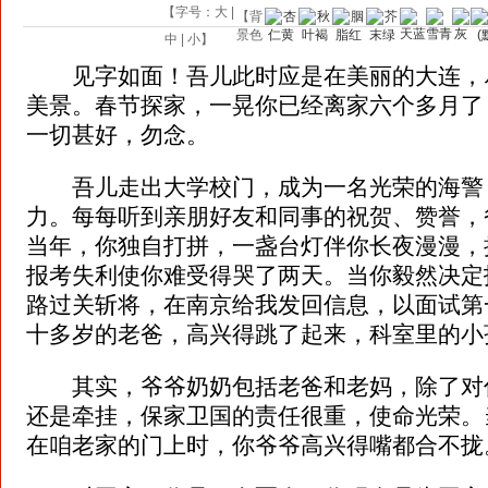
【字号：
大
|
【背
景色
中
|
小
】
见字如面！吾儿此时应是在美丽的大连，
美景。春节探家，一晃你已经离家六个多月了
一切甚好，勿念。
吾儿走出大学校门，成为一名光荣的海警
力。每每听到亲朋好友和同事的祝贺、赞誉，
当年，你独自打拼，一盏台灯伴你长夜漫漫，
报考失利使你难受得哭了两天。当你毅然决定
路过关斩将，在南京给我发回信息，以面试第
十多岁的老爸，高兴得跳了起来，科室里的小
其实，爷爷奶奶包括老爸和老妈，除了对
还是牵挂，保家卫国的责任很重，使命光荣。
在咱老家的门上时，你爷爷高兴得嘴都合不拢