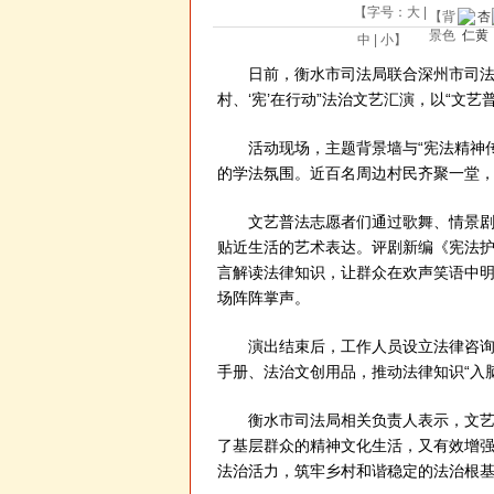
【字号：
大
|
【背
景色
中
|
小
】
日前，衡水市司法局联合深州市司法局
村、‘宪’在行动”法治文艺汇演，以“文
活动现场，主题背景墙与“宪法精神传万
的学法氛围。近百名周边村民齐聚一堂
文艺普法志愿者们通过歌舞、情景剧、
贴近生活的艺术表达。评剧新编《宪法
言解读法律知识，让群众在欢声笑语中明晰
场阵阵掌声。
演出结束后，工作人员设立法律咨询台
手册、法治文创用品，推动法律知识“入脑
衡水市司法局相关负责人表示，文艺汇
了基层群众的精神文化生活，又有效增
法治活力，筑牢乡村和谐稳定的法治根