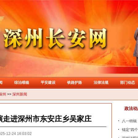
闻
综治维稳
平安建设
铁路护路
法律法规
部门动态
深州
>>
深州新闻
政法动
演走进深州市东安庄乡吴家庄
八一特辑
锚定“四
25-12-24 16:03:02