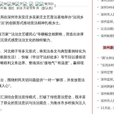
深州法院
】
深州346
深州市人
在深州市东安庄乡吴家庄文艺普法基地举办“法润乡
深州监狱
艺普法”的创新形式推动宪法精神扎根乡土。
让法治观
家”“法治文艺暖民心”等横幅交相辉映，营造出浓厚
深州检察
，沉浸式感受法治文化的独特魅力。
深州新
河北梆子等多元形式，将宪法条文与典型案例转化为
护航新生活》、快板《学法守法好处多》等节目以通俗语
“调”出和
权利义务边界。整场演出“接地气”“有温度”，赢得现
“法润乡
深州交警
深州监狱
，围绕村民关切问题提供“一对一”解答，并发放普法
入心”。
深州两家
深州检察
演结合普法宣传模式，打破了传统普法壁垒，既丰富
深州市人
强了群众的宪法意识与法治观念，为衡水市乡村振兴注入
11月起
基。