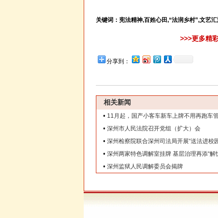
关键词：
宪法精神,百姓心田,“法润乡村”,文艺汇
>>>更多精
分享到：
相关新闻
•
11月起，国产小客车新车上牌不用再跑车
•
深州市人民法院召开党组（扩大）会
•
深州检察院联合深州司法局开展“送法进校园
•
深州两家特色调解室挂牌 基层治理再添“解
•
深州监狱人民调解委员会揭牌