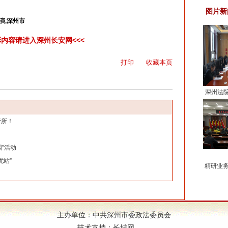
图片新
演,深州市
彩内容请进入深州长安网<<<
打印
收藏本页
深州法
判
管所！
”活动
忧站”
精研业务
主办单位：中共深州市委政法委员会
技术支持：
长城网