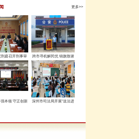
闻
更多>>
院刑庭召开刑事审
跨市寻机解民忧 锦旗致谢
工作调度会
暖警心
强本领 守正创新
深州市司法局开展“送法进
赋动能
校园”活动