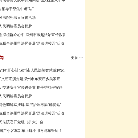
司法警察大队举办系列活动庆祝第六个中国人...
名领导干部集中考“法”
民法院宪法日宣传活动
人民调解委员会揭牌
念深植群众心中 深州市掀起法治宣传教育法学...
院联合深州司法局开展“送法进校园”活动
闻
更多>>
谐“解”开心结 深州市人民法院智慧破解农...
村”文艺汇演走进深州市东安庄乡吴家庄
：交通安全宣传进企业 携手护航平安路
人民调解委员会揭牌
特色调解室挂牌 基层治理再添“解忧站”
院联合深州司法局开展“送法进校园”活动
民法院召开党组（扩大）会
，国产小客车新车上牌不用再跑车管所！