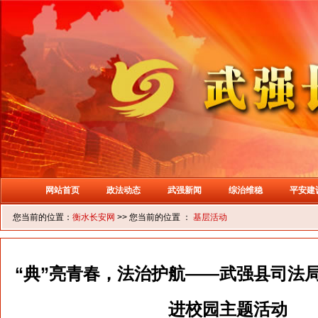
网站首页
政法动态
武强新闻
综治维稳
平安建
您当前的位置：
衡水长安网
>> 您当前的位置 ：
基层活动
“典”亮青春，法治护航——武强县司法
进校园主题活动