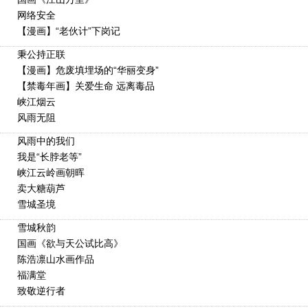
网络安全
【漫画】“老伙计”下岗记
秉公持正联
【漫画】危废填埋场的“华丽变身”
【禁毒年画】关爱生命 远离毒品
峡江烟云
风雨无阻
风雨中的我们
我是“长脖老等”
峡江云岭画朝晖
卖大糖葫芦
雪城圣境
雪城秋韵
国画《欲与天公试比高》
陈浩凛山水画作品
福满堂
致敬逆行者