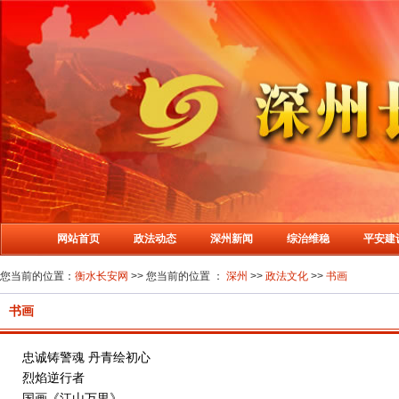
网站首页
政法动态
深州新闻
综治维稳
平安建
您当前的位置：
衡水长安网
>> 您当前的位置 ：
深州
>>
政法文化
>>
书画
书画
忠诚铸警魂 丹青绘初心
烈焰逆行者
国画《江山万里》