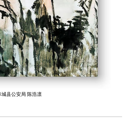
县公安局 陈浩凛