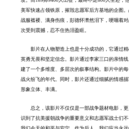
攻。而189师9400人出征，最终不足800人生
美军快速占领铁原，摧毁志愿军后方基地的企图。
战服褴褛、满身伤痕，彭德怀潸然泪下，哽咽着对
次受到震撼，忍不住热泪盈眶。
影片在人物塑造上也是十分成功的，它通过精心
英勇无畏和坚定信念。影片通过李家三口的亲情线
建了一个多维度、多层次的叙事结构。影片中的每
战火纷飞的年代。同时，影片还通过细腻的情感描
形象立体、丰满。
总之，该影片不仅仅是一部战争题材电影，更是
识到了抗美援朝战争的重要意义和志愿军战士们不
我们今天的和平与安宁。作为后人，我们应当永远