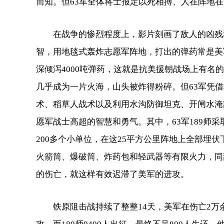
而知。但63军全体将士报定以死相搏、人在阵地
在战争的惨烈程度上，影片刻画了敌人的凶残和
智，用地毯式轰炸志愿军阵地，打出的弹药常是美
深倾泻4000吨弹药，这就是抗美援朝战场上有名
几乎成为一片火海，山头被炸得粉碎。但63军凭借
术、稻草人战术以及利用水沟防御坦克、开闸水淹
愿军战士高超的智慧和勇气。其中，63军189师
200多个小单位，在这25平方公里阵地上全部埋
火箭筒、爆破筒、炸药包和轻武器等有限火力，同敌
的伤亡，就这样有效迟滞了美军的进攻。
铁原阻击战持续了整整14天，美军在伤亡2万