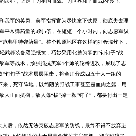
在的决心，坚定了为祖国而战、为世界和平而战的信心。
我军的英勇。美军指挥官为尽快拿下铁原，彻底失去理
军平常弹药量的4到5倍，在短短一个小时内，向志愿军纵
的“范弗里特弹药量”。整个铁原地区在这样的狂轰滥炸下，
轻武器装备顽强抵抗，巧妙采用化整为零的“钉钉子”战
敌军等战术，顽强抵抗美军4个师的轮番进攻，展现了志
采取“钉钉子”战术层层阻击，将全师分成四五十人一组的
伏下来，死守阵地，以简陋的野战工事甚至是血肉之躯，用
人正面抗衡，敌人每“拔”掉一颗“钉子”，都要付出一定
余人后，依然无法突破志愿军的防线，最终不得不放弃进