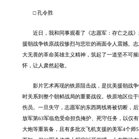
□ 孔令胜
近日，我和同事观看了《志愿军：存亡之战》影
援朝战争铁原战役惨烈与悲壮的画面令人震撼。志
大无畏的革命英雄主义精神，筑起了一道坚不可摧
怀，让人肃然起敬。
影片艺术再现的铁原阻击战，是抗美援朝战争中
时关系到整个朝鲜战局的重要战役。铁原地区位于
伤员。一旦失守，志愿军的东西两线将被切断，后
放军第63军临危受命担负掩护、死守任务，以仅有
大炮等重装备，且有多批次飞机支援的美军4个师