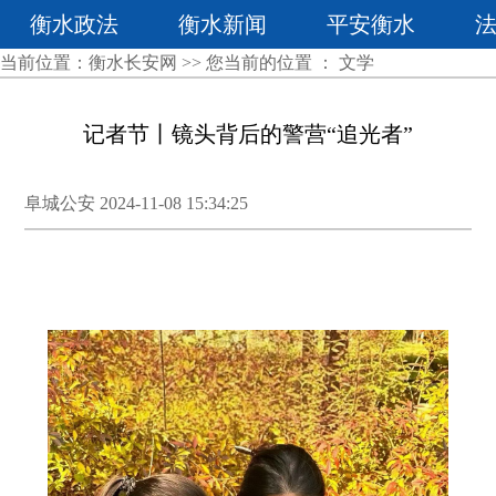
衡水政法
衡水新闻
平安衡水
当前位置：
衡水长安网
>> 您当前的位置 ：
文学
记者节丨镜头背后的警营“追光者”
阜城公安 2024-11-08 15:34:25