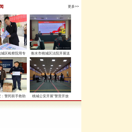
闻
更多>>
桃城区检察院用专
衡水市桃城区法院开展送
递司法温情 为老
法进机关活动
牢合法权益“防护
墙”
安：警民联手救助
桃城公安开展“警营开放
” 保护动物雉鸡
日”活动 师生家长共赴安全
之约