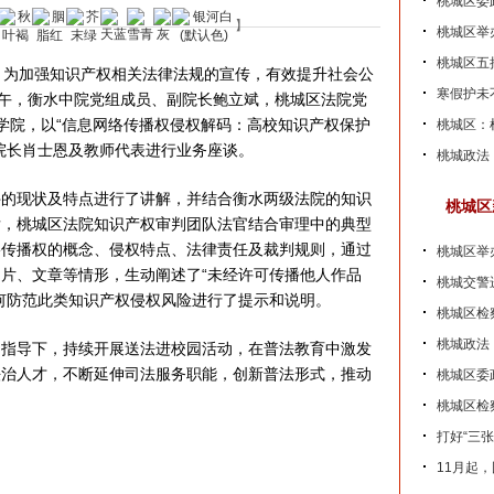
桃城区委
】
桃城区举
桃城区五
为加强知识产权相关法律法规的宣传，有效提升社会公
寒假护未
下午，衡水中院党组成员、副院长鲍立斌，桃城区法院党
学院，以“信息网络传播权侵权解码：高校知识产权保护
桃城区：
院长肖士恩及教师代表进行业务座谈。
桃城政法
现状及特点进行了讲解，并结合衡水两级法院的知识
桃城区
后，桃城区法院知识产权审判团队法官结合审理中的典型
络传播权的概念、侵权特点、法律责任及裁判规则，通过
桃城区举
片、文章等情形，生动阐述了“未经许可传播他人作品
桃城交警
何防范此类知识产权侵权风险进行了提示和说明。
桃城区检
桃城政法
导下，持续开展送法进校园活动，在普法教育中激发
法治人才，不断延伸司法服务职能，创新普法形式，推动
桃城区委政
。
桃城区检
打好“三张
11月起