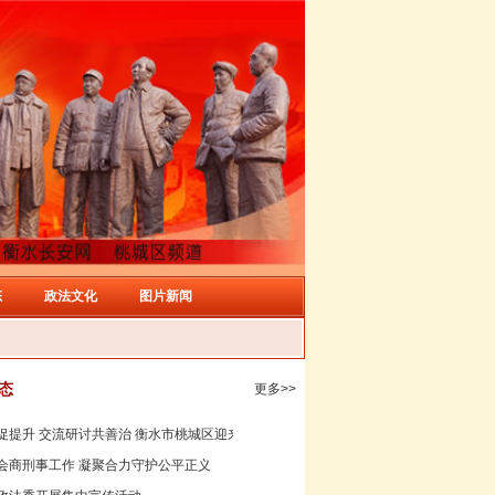
态
政法文化
图片新闻
态
更多>>
提升 交流研讨共善治 衡水市桃城区迎来廊...
会商刑事工作 凝聚合力守护公平正义