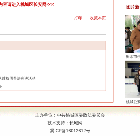
彩内容请进入桃城区长安网<<<
图片新
打印
收藏本页
衡水市
业行动传
年群体筑
八维权周普法宣讲活动
会
桃城公
“三有
主办单位：中共桃城区委政法委员会
技术支持：
长城网
冀ICP备16012612号