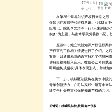
【字号：
大
|
【背
景色
中
|
小
】
在第25个世界知识产权日来临之际，
众知识产权保护和维权意识。4月22日
组书记、院长李文涛等一行7人来到衡水
实务”为主题，与衡水学院党委副书记、
座谈中，鲍立斌就知识产权侵权案件的
产权审判工作相关情况进行了介绍。之
案例，以通俗易懂的语言解析了信息网
讲解短视频插入音乐、微信公众号转载图
即可能构成侵权”具体表现形式，并就如
下一步，桃城区法院将在衡水中院的指
青年创新活力，在司法实践中培育未来
建立全社会尊重和保护知识产权的共识
关键词：
桃城区,法院,校园,知产侵权