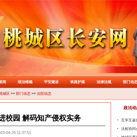
新闻
综治维稳
平安建设
铁路护路
法律法规
部门动
桃城区
>>
部门动态
>>
法院动态
政法动
进校园 解码知产侵权实务
互学互鉴促
法检协同
25-04-25 11:37:51