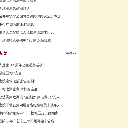
政法委开展集中宣传活动
办政法系统政治轮训
措并举筑牢全国两会铁路护路安全屏障进行时
不打烊 法治护航伴成长
检察人员帮助老人轻松读懂法律知识
：政治铸魂强铁军 轮训护航新征程
新闻
更多>>
办建党105周年公益观影活动
进社区“唠”安全
察院这场法治课“超有料”
：微改添暖意 帮扶有温度
法委廉政测试 “验成效” 廉洁意识 “入人...
察院干警在第四届全省检察机关未成年人检察...
牌”巧解“家务事”——桃城区走出婚姻家...
，国产小客车新车上牌不用再跑车管所！