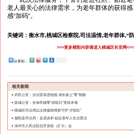
老人最关心的法律需求，为老年群体的获得感
感“加码”。
关键词：
衡水市,桃城区检察院,司法温情,老年群体,“
>>>更多精彩内容请进入桃城区长安网<<
分享到：
相关新闻
•
武邑公安：法治宣讲进校园 成长路上“警”相随
•
故城公安：全体民辅警“训练日”里练本领
•
桃城区司法局以法律援助维权守护“夕阳红”
•
饶阳县司法局：走进农村 贴近老年人生活普法
•
深州市人民法院召开党组（扩大）会