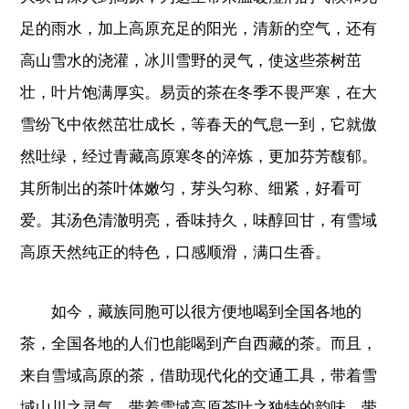
足的雨水，加上高原充足的阳光，清新的空气，还有
高山雪水的浇灌，冰川雪野的灵气，使这些茶树茁
壮，叶片饱满厚实。易贡的茶在冬季不畏严寒，在大
雪纷飞中依然茁壮成长，等春天的气息一到，它就傲
然吐绿，经过青藏高原寒冬的淬炼，更加芬芳馥郁。
其所制出的茶叶体嫩匀，芽头匀称、细紧，好看可
爱。其汤色清澈明亮，香味持久，味醇回甘，有雪域
高原天然纯正的特色，口感顺滑，满口生香。
如今，藏族同胞可以很方便地喝到全国各地的
茶，全国各地的人们也能喝到产自西藏的茶。而且，
来自雪域高原的茶，借助现代化的交通工具，带着雪
域山川之灵气，带着雪域高原茶叶之独特的韵味，带