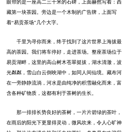
眼帘的是一座高二三十米的石碑，上面赫然写着：西
藏第一块茶园。旁边是一个木制的广告牌，上面写
着“易贡茶场”几个大字。
千里为寻你而来，终于找到了这片世界上海拔最
高的茶园。我们将车停好，走进茶场。整座茶场位于
易贡湖畔，这里的高山树木苍翠挺拔，湖水清澈，波
光粼粼，雪山白云倒映湖中，如同人间仙境。藏布河
在一旁静静流淌，河水是由纯净的积雪融化而来，富
含各种矿物质，这都有利于茶树的生长。
那一排排长势良好的茶树，一片片碧绿的茶叶，
在雨后的阳光下更显得灵动，微风吹来，令人心旷神