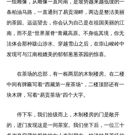
一组雕像，从雕像一直向南，是坡势越来越低缓的一
条柏油马路，一直通到了易贡湖畔，两边是整洁美丽
的茶园。远远望去，你会认为自己是在祖国美丽的江
南，而不是“世界屋脊”青藏高原。不身临其境，你无
法体会那种跋山涉水、穿越雪山之后，在崇山峻岭中
发现可与江南相媲美的郁郁葱葱茶园的惊喜。
在茶场的总部，有一栋两层的木制楼房。在二楼
中间有牌匾写着“西藏第一座茶场”，二楼顶部还有一
块木牌，写着“易贡茶场”四个大字。
停下车，我们拾级而上，木制楼房的门是敞开
的，进门发现这是一间茶室。我们坐下后，一位三十