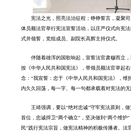
宪法之光，照亮法治征程；铮铮誓言，凝聚司法
体员额法官举行宪法宣誓活动，以庄严仪式向宪法
式并领誓，党组成员、副院长高辉主持仪式。
伴随着雄浑的国歌响起，宣誓法官肃穆而立，面
按《中华人民共和国宪法》，带领员额法官举起右
念：“我宣誓：忠于《中华人民共和国宪法》，维
内久久回荡，每一字、每一句都承载着对宪法的无
王靖强调，要以“绝对忠诚”守牢宪法原则，做
首位，忠诚捍卫“两个确立”，坚决做到“两个维护
民”践行宪法宗旨，做宪法精神的积极传播者。法