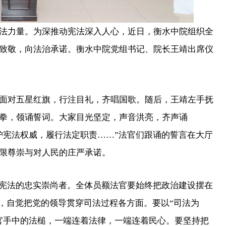
力量。为深推动宪法深入人心，近日，衡水中院组织全
致敬，向法治承诺。衡水中院党组书记、院长王靖出席仪
对五星红旗，行注目礼，齐唱国歌。随后，王靖左手抚
拳，领诵誓词。大家目光坚定，声音洪亮，齐声诵
护宪法权威，履行法定职责……”法官们跟诵的誓言在大厅
限尊崇与对人民的庄严承诺。
宪法的忠实崇尚者。全体员额法官要始终把政治建设摆在
”，自觉把党的领导贯穿司法过程各方面。要以“司法为
官手中的法槌，一端连着法律，一端连着民心。要坚持把