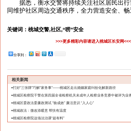
据悉，衡水交警将持续关注社区居民出行
同维护社区周边交通秩序，全力营造安全、畅
关键词：
桃城交警,社区,“唠”安全
>>>更多精彩内容请进入桃城区长安网<<
分享到：
相关新闻
•
打好“三张牌”巧解“家务事”——桃城区走出婚姻家庭纠纷化解新路径
•
桃城区检察院干警在第四届全省检察机关未成年人检察业务竞赛中被评为业
•
桃城区委政法委廉政测试 “验成效” 廉洁意识 “入人心”
•
桃城政法：微改添暖意 帮扶有温度
•
桃城区检察院这场法治课“超有料”