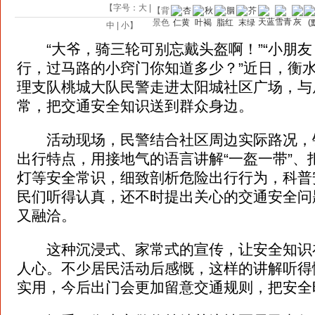
【字号：
大
|
【背
景色
中
|
小
】
“大爷，骑三轮可别忘戴头盔啊！”“小朋友
行，过马路的小窍门你知道多少？”近日，衡
理支队桃城大队民警走进太阳城社区广场，与
常，把交通安全知识送到群众身边。
活动现场，民警结合社区周边实际路况，
出行特点，用接地气的语言讲解“一盔一带”、
灯等安全常识，细致剖析危险出行行为，科普
民们听得认真，还不时提出关心的交通安全问
又融洽。
这种沉浸式、家常式的宣传，让安全知识
人心。不少居民活动后感慨，这样的讲解听得
实用，今后出门会更加留意交通规则，把安全