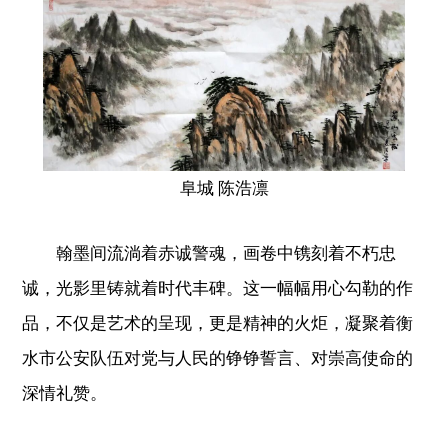
阜城 陈浩凛
翰墨间流淌着赤诚警魂，画卷中镌刻着不朽忠
诚，光影里铸就着时代丰碑。这一幅幅用心勾勒的作
品，不仅是艺术的呈现，更是精神的火炬，凝聚着衡
水市公安队伍对党与人民的铮铮誓言、对崇高使命的
深情礼赞。