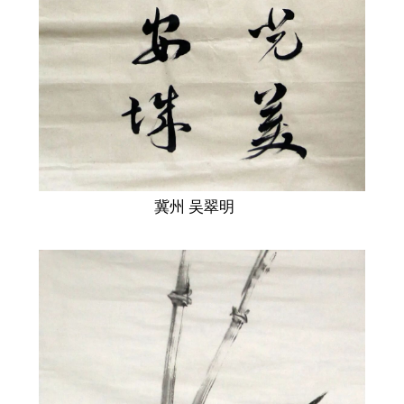
冀州 吴翠明