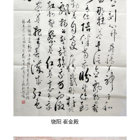
饶阳 崔金殿