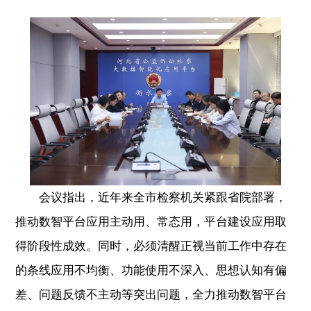
会议指出，近年来全市检察机关紧跟省院部署，
推动数智平台应用主动用、常态用，平台建设应用取
得阶段性成效。同时，必须清醒正视当前工作中存在
的条线应用不均衡、功能使用不深入、思想认知有偏
差、问题反馈不主动等突出问题，全力推动数智平台