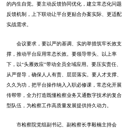
的内生自觉。要主动反馈协同优化，建立常态化问题
反馈机制，上下联动让平台更贴合办案实际、更适配
实战需求。
会议要求，要以严的基调、实的举措筑牢长效支
撑，推动平台应用常态长效。要领导带头、以上率
下，以“头雁效应”带动全员全域应用。要压实责任、
从严督导，确保人人有责、层层落实。要人才支撑、
久久为功，把平台操作纳入入职必修课，常态化开展
传帮带，全力打造既懂检察业务又通数字技术的复合
型队伍，为检察工作高质量发展提供持久动力。
市检察院党组副书记、副检察长李毅楠主持会