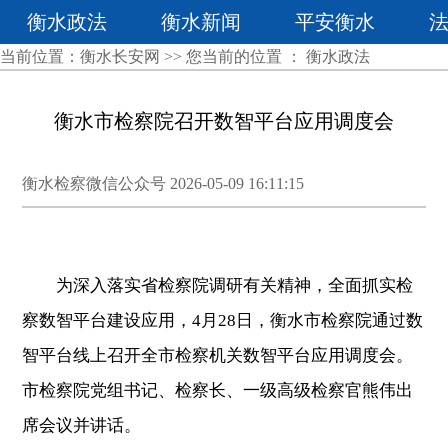
衡水政法
衡水新闻
平安衡水
当前位置：
衡水长安网
>> 您当前的位置 ：
衡水政法
衡水市检察院召开数智平台应用调度会
衡水检察微信公众号 2026-05-09 16:11:15
为深入落实省检察院调研有关精神，全面抓实检
察数智平台建设应用，4月28日，衡水市检察院通过数
智平台线上召开全市检察机关数智平台应用调度会。
市检察院党组书记、检察长、一级高级检察官熊伟出
席会议并讲话。