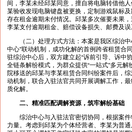
间，李某未经邱某同意，擅自将电脑转借他人
某验收发现电脑键盘被更换，定制游戏鼠标及
存在租金逾期未付情况。邱某多次催要未果，
李某支付逾期租金、赔偿设备损失、邮费及误
（二）处理方式方法：本案是我区综治中心
中心”联动机制，成功化解的首例跨省租赁合
驻综治中心后，双方建立起“诉前引导、诉中协
全链条解纷模式，为群众提供“一站式”多元解
院移送的邱某与李某租赁合同纠纷案件后，综
动机制，联合入驻法官共同开展调解工作，最
质化解。
二、精准匹配调解资源，筑牢解纷基础
综治中心与入驻法官密切协同，根据案件
力量。考虑到邱某为个体经营者、李某为普通