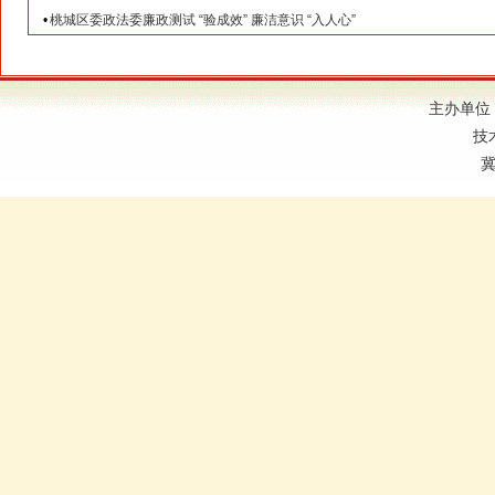
•
桃城区委政法委廉政测试 “验成效” 廉洁意识 “入人心”
主办单位
技
冀