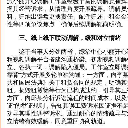
派小丽开心调解工作室经验丰富的调解员崔辉
握其经营诉求，从情理角度开展疏导。调解员
料，归纳出键盘更换责任、配件归还、租金金
性等四项争议焦点，确保后续调解靶向明确。
三、线上线下联动调解，缓和对立情绪
鉴于当事人分处两省，综治中心小丽开心
程视频调解平台搭建沟通桥梁。初期视频调解
立、各执一词，调解陷入僵局。工作室立即调
靠背”方式开展多轮单独沟通：一方面，向李
共和国民法典》关于租赁合同的规定，明确其
租、损毁租赁物等行为已构成违约，引导其正
方面，向邱某分析诉讼流程的时间成本，以及
证”的举证规则，告知其误工费诉求因证据不
劝导其理性调整诉求。通过耐心的情绪疏导与
立情绪有效缓解，同意重回协商轨道。