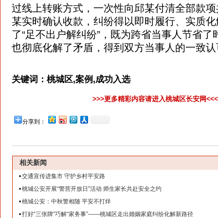
过线上转账方式，一次性向邱某付清全部款项共
某实时确认收款，纠纷得以即时履行、实质化
了“足不出户解纠纷”，既为跨省当事人节省了
也彻底化解了矛盾，得到双方当事人的一致认
关键词：
桃城区,案例,成功入选
>>>更多精彩内容请进入桃城区长安网<<
分享到：
相关新闻
•
交通宣传进集市 守护乡村平安路
•
桃城公安开展“警营开放日”活动 师生家长共赴安全之约
•
桃城公安：中秋警相随 平安不打烊
•
打好“三张牌”巧解“家务事”——桃城区走出婚姻家庭纠纷化解新路径