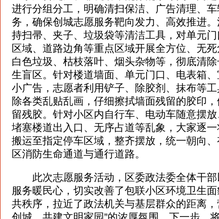
进行分组分工，明确清扫保洁、广告清理、车
务，确保创城志愿服务靶向发力、高效推进。
持扫帚、夹子、垃圾袋等清洁工具，对单元门
区域、道路边角等重点区域开展全方位、无死
白色垃圾、枯枝落叶、烟头杂物等，彻底清除
生盲区。针对楼道墙面、单元门口、电表箱、
小广告，志愿者利用铲子、除胶剂、抹布等工
除各类乱贴乱画，仔细擦拭墙面残留的胶印，
留残胶。针对小区内自行车、电动车随意摆放
堵塞楼道出入口、无序占道等乱象，大家逐一
搬运至指定停车区域，整齐摆放，统一朝向、
区消防生命通道与通行道路。
此次志愿服务活动，区委政法委全体干部
服务暖民心，切实改善了包联小区环境卫生面
共秩序，拉近了政法机关与基层群众的距离，
创城、共建文明家园”的浓厚氛围。下一步，