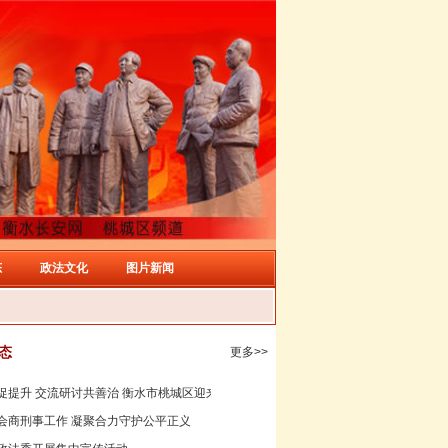
态
政法文化
图片新闻
态
更多>>
提升 交流研讨共善治 衡水市桃城区迎来廊...
会商刑事工作 凝聚合力守护公平正义