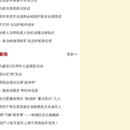
政法委开展集中宣传活动
办政法系统政治轮训
措并举筑牢全国两会铁路护路安全屏障进行时
不打烊 法治护航伴成长
检察人员帮助老人轻松读懂法律知识
：政治铸魂强铁军 轮训护航新征程
新闻
更多>>
办建党105周年公益观影活动
进社区“唠”安全
察院这场法治课“超有料”
：微改添暖意 帮扶有温度
法委廉政测试 “验成效” 廉洁意识 “入人...
察院干警在第四届全省检察机关未成年人检察...
牌”巧解“家务事”——桃城区走出婚姻家...
，国产小客车新车上牌不用再跑车管所！