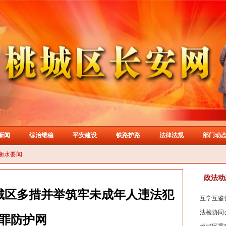
新闻
综治维稳
平安建设
铁路护路
法律法规
部门动
衡水要闻
政法动
城区多措并举筑牢未成年人违法犯
互学互鉴促
法检协同
罪防护网