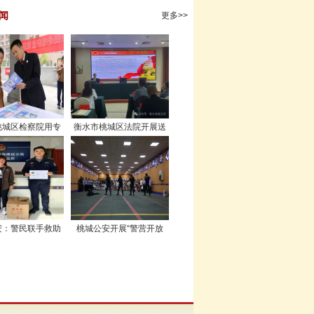
闻
更多>>
桃城区检察院用专
衡水市桃城区法院开展送
递司法温情 为老
法进机关活动
牢合法权益“防护
墙”
安：警民联手救助
桃城公安开展“警营开放
” 保护动物雉鸡
日”活动 师生家长共赴安全
之约