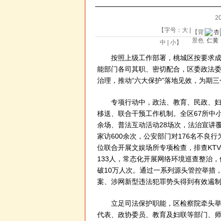
20
【字号：
大
|
【背
景色
中
|
小
】
按照上级工作部署，桃城区按要求成立
能部门各司其职、密切配合，区委政法
治理，推动“六大保护”落地见效，为期
专项行动中，政法、教育、民政、妇联
移送、联合干预工作机制。全区67所中
余场、普法互动活动28场次，法治宣讲覆
家访600余次，公安部门对176名不良
位联合开展文娱场所专项检查，排查KTV
133人，常态化开展网络环境巡查整治
破10万人次。通过一系列源头管控举措
案、涉网新型违法犯罪势头得到有效遏
立足司法保护职能，区检察院牵头举办
代表、政协委员、教育及妇联等部门、师