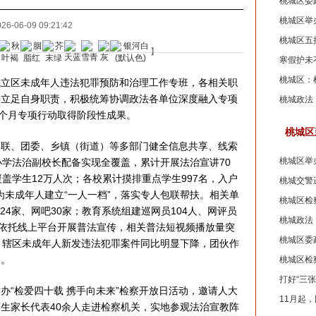
桃城区委
桃城区举
26-06-09 09:21:42
桃城区五
】
寒假护未
桃城区：
区未成年人违法犯罪预防和治理工作专班，各相关职
委立足自身职责，积极统筹协调政法各单位深度融入专项
桃城政法
三个月专项行动取得阶段性成果。
桃城区
、团委、乡镇（街道）等多部门健全信息共享、线索
桃城区举
小学法治副校长配备实现全覆盖，累计开展法治宣讲70
盖学生12万人次；各校累计摸排重点学生997名，入户
桃城交警
行为未成年人建立“一人一档”，落实专人包联帮扶。相关单
桃城区检
24家、网吧30家；教育系统组建巡网员104人、网评员
桃城政法
，依托线上平台开展普法宣传，相关普法短视频播放量突
桃城区委政
，辖区未成年人新发违法犯罪案件同比明显下降，团伙作
制。
桃城区检
打好“三张
“检爱四十载 携手向未来”检察开放日活动，邀请人大
11月起
生家长代表40余人走进检察机关，实地参观法治宣教阵