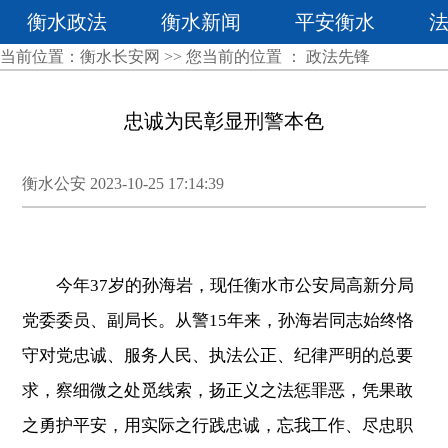
衡水政法
衡水新闻
平安衡水
当前位置：
衡水长安网
>> 您当前的位置 ：
政法先锋
忠诚为民彰显刑警本色
衡水公安 2023-10-25 17:14:39
今年37岁的孙海岩，现任衡水市公安局高新分局
党委委员、副局长。从警15年来，孙海岩同志始终恪
守对党忠诚、服务人民、执法公正、纪律严明的总要
求，察细微之处觅线索，扬正义之法惩罪恶，凭果敢
之勇护平安，用实际之行践忠诚，忘我工作、尽忠职