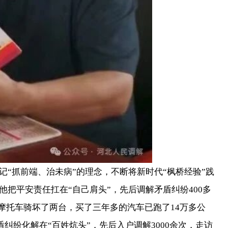
抓前端、治未病”的理念，不断将新时代“枫桥经验”践
把平安责任扛在“自己肩头”，先后调解矛盾纠纷400多
，摩托车骑坏了两台，买了三年多的汽车已跑了14万多公
盾纠纷化解在“百姓炕头”，先后入户调解3000余次，走访