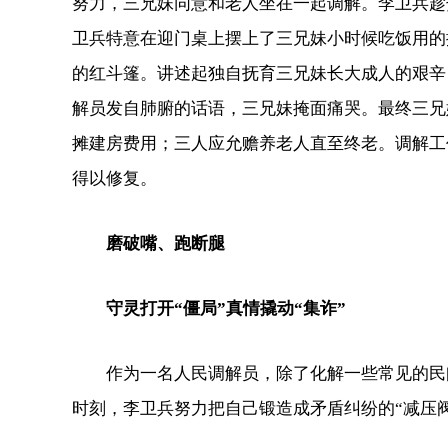
努力，三兄妹同意和老人坐在一起调解。李卫兵趁
卫兵特意在迎门桌上摆上了三兄妹小时候吃饭用的
的红斗篷。讲述起独自抚育三兄妹长大成人的艰辛
解员发自肺腑的话语，三兄妹掩面痛哭。最终三兄
摊建房费用；三人应允赡养老人直至终老。调解工
得以修复。
磨破嘴、跑断腿
守灵打开“僵局”真情撬动“集诈”
作为一名人民调解员，除了化解一些常见的民间
时刻，李卫兵努力把自己锻造成矛盾纠纷的“减压阀