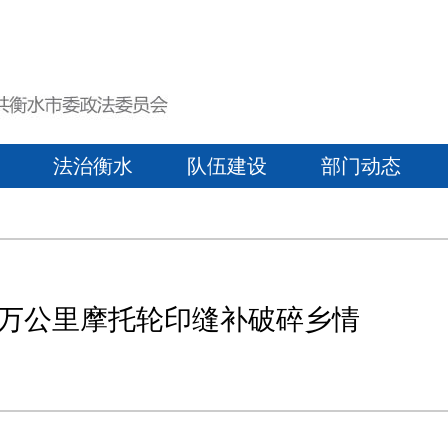
法治衡水
队伍建设
部门动态
4万公里摩托轮印缝补破碎乡情