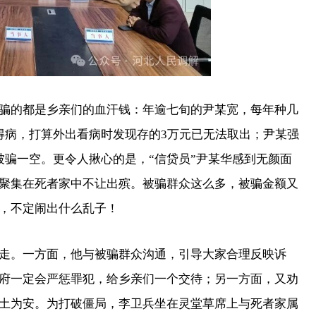
的都是乡亲们的血汗钱：年逾七旬的尹某宽，每年种几
得病，打算外出看病时发现存的3万元已无法取出；尹某强
被骗一空。更令人揪心的是，“信贷员”尹某华感到无颜面
聚集在死者家中不让出殡。被骗群众这么多，被骗金额又
，不定闹出什么乱子！
。一方面，他与被骗群众沟通，引导大家合理反映诉
府一定会严惩罪犯，给乡亲们一个交待；另一方面，又劝
土为安。为打破僵局，李卫兵坐在灵堂草席上与死者家属