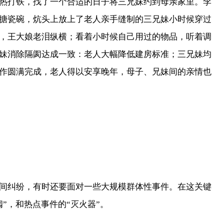
热打铁，找了一个合适的日子将三兄妹约到母亲家里。李
搪瓷碗，炕头上放上了老人亲手缝制的三兄妹小时候穿过
，王大娘老泪纵横；看着小时候自己用过的物品，听着调
妹消除隔阂达成一致：老人大幅降低建房标准；三兄妹均
作圆满完成，老人得以安享晚年，母子、兄妹间的亲情也
纠纷，有时还要面对一些大规模群体性事件。在这关键
”，和热点事件的“灭火器”。