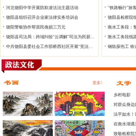
河北饶阳中学开展防欺凌法治主题活动
“铁路畅行”旅
饶阳县组织召开企业家法律实务培训会
饶阳县检察院
饶阳警银协作帮居民挽损三万元
衡水工务段：
饶阳县司法局：跨域纠纷“云调解”司法为民获赞扬
中共饶阳县委社会工作部桥西社区开展“宪法进万家 邻里享安康”宪法宣传周活动
钢轨探伤工 铁
更多》
乡村电影
对群众身边
法平如水！
在衡水湖遇
致敬检察院