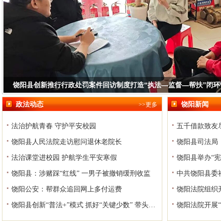
饶阳县创新推行行政处罚案件回访制度打造“执法—监督—帮扶”闭
政法动态
饶阳新闻
>>更多
法治护航青春 守护平安校园
五千借款致友
饶阳县人民法院走访慰问退休老院长
法治课堂进校园 护航学生平安寒假
饶阳县举办“
饶阳县：涉赌踩“红线” 一男子被撤销缓刑收监
饶阳公安：帮群众追回网上多付运费
饶阳法院组织
饶阳县创新“普法+”模式 抓好“关键少数” 带头绷紧“法治弦”
饶阳法院开展“