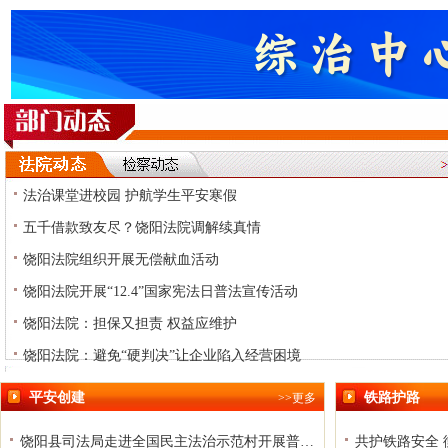
法治课堂进校园 护航学生平安寒假
五千借款致友尽？饶阳法院调解续真情
饶阳法院组织开展无偿献血活动
饶阳法院开展“12.4”国家宪法日普法宣传活动
饶阳法院：担保又担责 权益应维护
饶阳法院：避免“硬判决”让企业陷入经营困境
平安创建
铁路护路
>>更多
饶阳县司法局走进全国民主法治示范村开展普法宣传
共护铁路安全