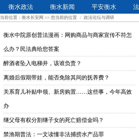
衡水政法
衡水新闻
平安衡水
当前位置：
衡水长安网
>> 您当前的位置 ：
政法论坛与调研
衡水中院原创普法漫画：网购商品与商家宣传不符怎
么办？民法典给您答案
醉酒者坠入电梯井，该谁负责？
离婚后假期带娃，能否免除其间的抚养费？
关系育儿补贴申领、新房购置……这些事，今年高效
办
继父母有权分割继子女的死亡赔偿金吗？
禁渔期普法：一文读懂非法捕捞水产品罪